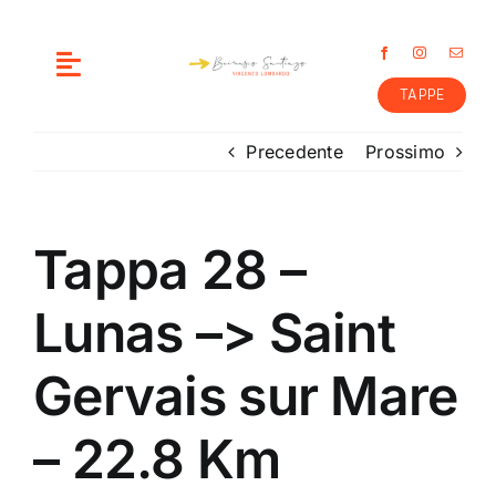
Salta
al
contenuto
Toggle
TAPPE
Navigation
ME
Precedente
Prossimo
COME E’ NATA L’IDEA
Tappa 28 –
PREPARAZIONE
Lunas –> Saint
PERCORSO
Gervais sur Mare
CONTATTI
– 22.8 Km