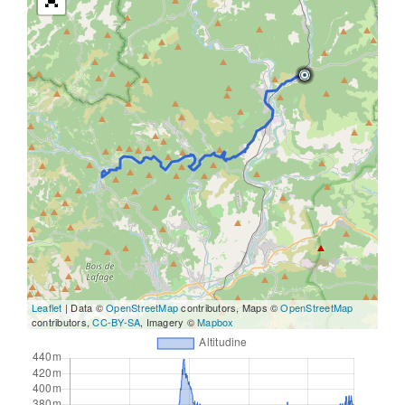
Leaflet
| Data ©
OpenStreetMap
contributors, Maps ©
OpenStreetMap
contributors,
CC-BY-SA
, Imagery ©
Mapbox