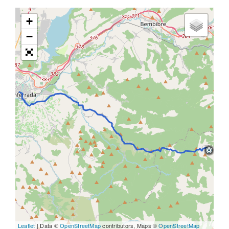
+
−
Leaflet
| Data ©
OpenStreetMap
contributors, Maps ©
OpenStreetMap