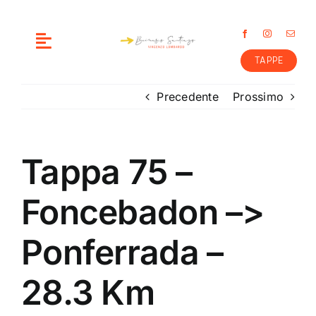
Salta
al
contenuto
Toggle
TAPPE
Navigation
ME
Precedente
Prossimo
COME E’ NATA L’IDEA
Tappa 75 –
PREPARAZIONE
Foncebadon –>
PERCORSO
Ponferrada –
CONTATTI
28.3 Km