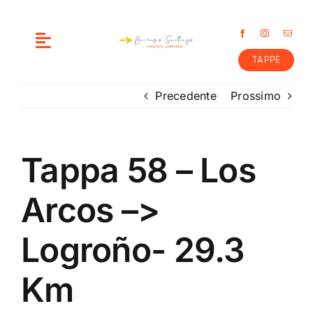
Salta
al
contenuto
Toggle
TAPPE
Navigation
ME
Precedente
Prossimo
COME E’ NATA L’IDEA
Tappa 58 – Los
PREPARAZIONE
Arcos –>
PERCORSO
Logroño- 29.3
CONTATTI
Km