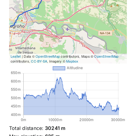
Leaflet
| Data ©
OpenStreetMap
contributors, Maps ©
OpenStreetMap
contributors,
CC-BY-SA
, Imagery ©
Mapbox
Total distance:
30241 m